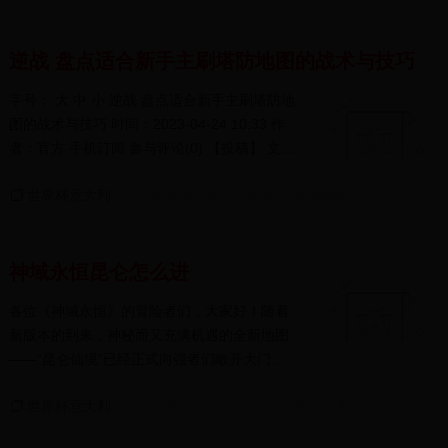
逆战 盘点适合新手主刷塔防地图的战术与技巧
字号： 大 中 小 逆战 盘点适合新手主刷塔防地
图的战术与技巧 时间：2023-04-24 10:33 作
者：官方 手机订阅 参与评论(0) 【投稿】 文
章 摘 要 对于...
世界杯意大利
2026-08-04 02:02:33
8005
神域永恒昆仑怎么进
各位《神域永恒》的冒险者们，大家好！随着
新版本的到来，神秘而又充满机遇的全新地图
——“昆仑仙境”已经正式向强者们敞开大门。
作为...
世界杯意大利
2026-08-03 04:50:29
2509