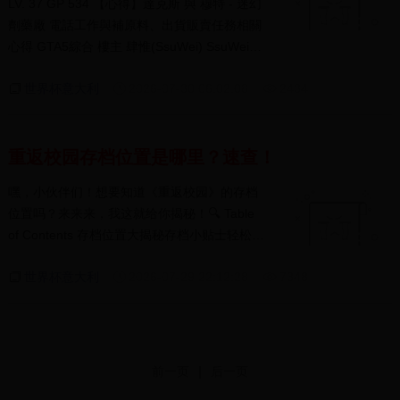
LV. 37 GP 534 【心得】達克斯 與 穆特 - 迷幻
劑藥廠 電話工作與補原料、出貨販賣任務相關
心得 GTA5綜合 樓主 肆惟(SsuWei) SsuWei
GP130 BP- 2023-10-23 17:22:...
世界杯意大利
2026-07-30 06:02:08
2434
重返校园存档位置是哪里？速查！
嘿，小伙伴们！想要知道《重返校园》的存档
位置吗？来来来，我这就给你揭秘！🔍 Table
of Contents 存档位置大揭秘存档小贴士轻松查
找存档结...
世界杯意大利
2026-07-29 22:12:28
7348
|
前一页
后一页