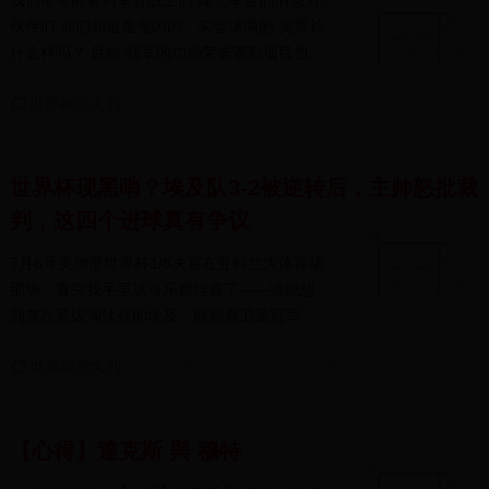
我们常常能看到军官战士们 建功军营的消息 小
伙伴们 你们知道金光闪闪、荣誉满满的 奖章长
什么样吗？ 目前 我军的功勋荣誉表彰项目包括
勋...
世界杯意大利
2026-07-30 21:00:33
8914
世界杯现黑哨？埃及队3-2被逆转后，主帅怒批裁
判，这四个进球真有争议
7月8号美加墨世界杯1/8决赛在亚特兰大体育场
那场，看完我手里冰可乐都捏扁了——谁能想
到首次晋级淘汰赛的埃及，能摁着卫冕冠军阿
根廷揍...
世界杯意大利
2026-07-30 18:21:04
752
【心得】達克斯 與 穆特