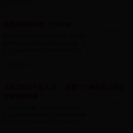
世界杯意大利
2026-08-06 11:33:41
4239
暗黑类游戏合集（共100款）
暗黑顾名思义就是暗黑风格的游戏。暗黑游戏
完美再现了在恶魔阴影笼罩下的末日景象。所
以，小编就给大家整理了所有暗黑游戏下载大
全。在...
世界杯意大利
2026-08-06 00:56:28
862
《画江湖之不良人4》，苗疆十二峒的实力和势
力慢慢被揭晓？
十万大山的十二峒，拥有不输不良人的战力，
加上有奇异的蛊术和巫术，之前不良帅就和岐
王李茂贞去寻找传说的峒主，但苗疆地形复杂
很难找...