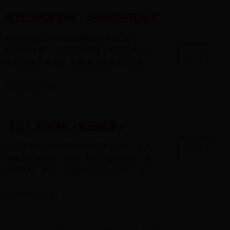
做自己的摄影师：绝美自拍写真术
做自己的摄影师：绝美自拍写真术 定 价：
¥99.00 作 者： 岑宝蓝 出版社： 电子工业出版
社 丛编项： 标 签： 暂缺 购买这本书可以去
当当网 (¥9...
世界杯意大利
2026-08-02 22:37:04
6088
【泛】的笔顺（笔画顺序）
泛 字典释义与组词字典释义漂浮：泛舟。泛萍
浮梗。沉渣泛起。 透出；冒出：脸上泛红。泛
出香味儿。 广泛；一般地：泛论。泛指。 肤
浅；不...
世界杯意大利
2026-08-02 17:47:19
3945