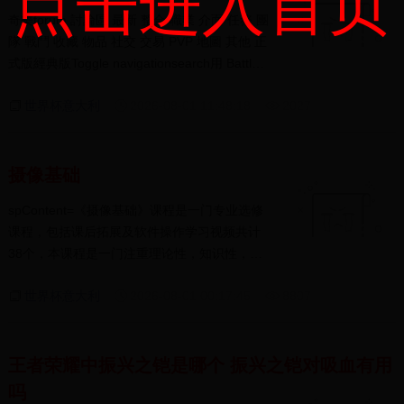
点击进入首页
奇樂forum 討論區 最新 整合 職業 介面 任務 團
隊 戰鬥 收藏 物品 社交 交易 PVP 地圖 其他 正
式版經典版Toggle navigationsearch用 Battle
Net 帳號登入名...
世界杯意大利
2026-08-01 11:48:18
2027
摄像基础
spContent=《摄像基础》课程是一门专业选修
课程，包括课后拓展及软件操作学习视频共计
38个，本课程是一门注重理论性，知识性，更
强调实践性...
世界杯意大利
2026-08-01 00:17:45
8807
王者荣耀中振兴之铠是哪个 振兴之铠对吸血有用
吗