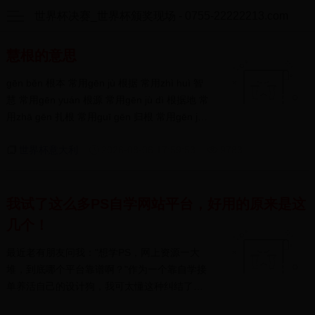
世界杯决赛_世界杯颁奖现场 - 0755-22222213.com
慧根的意思
gēn běn 根本 常用gēn jù 根据 常用zhì huì 智
慧 常用gēn yuán 根源 常用gēn jù dì 根据地 常
用zhā gēn 扎根 常用guī gēn 归根 常用gēn jī
根基 常用g...
世界杯意大利
2026-08-06 17:59:53
9783
我试了这么多PS自学网站平台，好用的原来是这
几个！
最近老有朋友问我："想学PS，网上资源一大
堆，到底哪个平台靠谱啊？"作为一个靠自学接
单养活自己的设计狗，我可太懂这种纠结了！
今天直接...