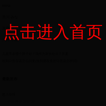
mina
吉川 みな
点击进入首页
真野 絵里奈
日向 小夏
儿童手表哪个牌子好？我作为家长给出了答案
收到讣告应该怎么回复(收到朋友发的讣告该怎样回)
最新发布
想入绯绯
2025-06-27 10:27:10