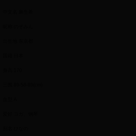
中文名 麻生希
昵称 のぞみん
出生地 东京都
国籍 日本
身高 170
三围 89-58-89(cm)
血型 A
爱好 ヨガ、钢琴
别名 ひなの