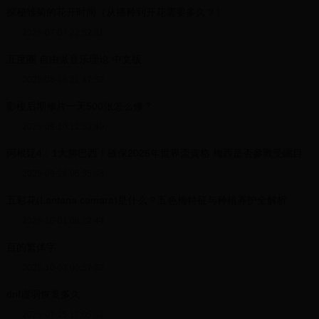
探秘雏菊的花开时间（从播种到开花需要多久？）
2025-07-07 22:52:31
五度圈 自由派音乐理论 中文版
2025-08-18 21:47:52
影楼后期修片一天500张怎么修？
2025-09-10 12:33:40
阿根廷4：1大勝巴西！確保2026年世界盃資格 梅西是否參戰受矚目
2025-09-26 05:35:03
五彩花(Lantana camara)是什么？五色梅特征与种植养护全解析
2025-10-01 08:22:44
百的繁体字
2025-10-03 00:37:02
dnf虚弱恢复多久
2025-07-25 17:05:02