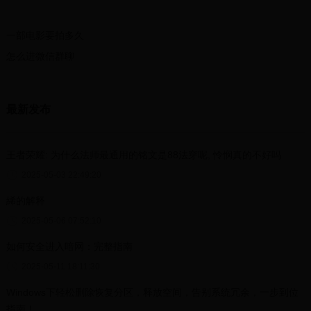
一部电影要拍多久
怎么进微信群聊
最新发布
王者荣耀: 为什么法师最通用的铭文是88法穿呢, 怜悯真的不好吗
2025-05-03 22:49:20
絺的解释
2025-05-06 07:52:10
如何安全进入暗网：完整指南
2025-05-11 18:11:30
Windows下轻松删除恢复分区，释放空间，告别系统冗余，一步到位
指南！