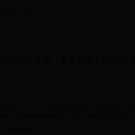
2213.com
欧ZR系列相机细节评测（全面解析卡西欧ZR相机的功能与性能）
列相机细节评测（全面解析卡西欧ZR
0 20:14:57
6807
受瞩目的一款产品，卡西欧ZR系列相机以其出色的性能和多功
西欧ZR系列相机的各项细节进行评测，为读者详细介绍其特点
，突显专业特质