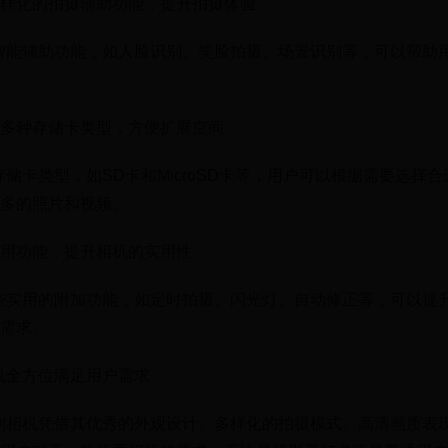
样化的拍摄辅助功能，提升拍摄体验
智能辅助功能，如人脸识别、笑脸拍摄、场景识别等，可以帮助
多种存储卡类型，方便扩展空间
储卡类型，如SD卡和MicroSD卡等，用户可以根据需要选择
多的照片和视频。
用功能，提升相机的实用性
些实用的附加功能，如定时拍摄、闪光灯、自动修正等，可以提
需求。
机全方位满足用户需求
列相机凭借其优秀的外观设计、多样化的拍摄模式、高清画质表