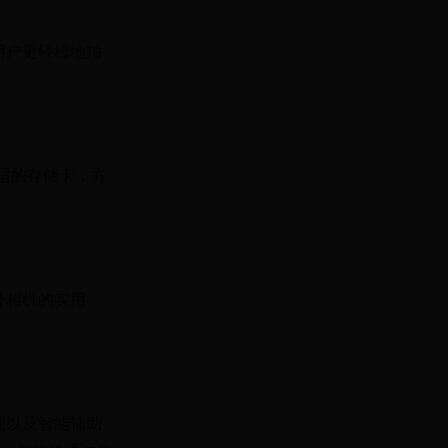
用户更轻松地拍
合适的存储卡，方
升相机的实用
现以及智能辅助