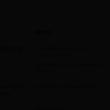
最新发布
相机的功
滴滴小巴悄然登场，快车“扮演”公交车
2025-12-29 05:58:08
玩游戏用哪种宽带最好？实测对比移动电信
和联通！
2025-09-10 07:59:40
gec官网登录入口,如何找到gec官网的登录
能的设计赢得了
入口？
和优势。
2025-07-07 18:29:49
25寸等于多少英寸？