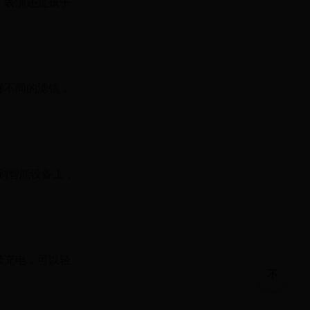
、表演还是孩子
择不同的滤镜，
输到智能设备上，
繁充电，可以轻