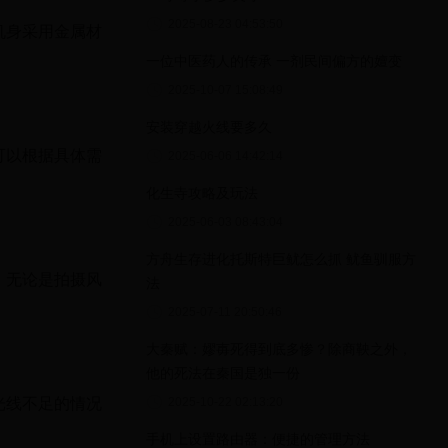
2025-08-23 04:53:50
机身采用金属材
一位中医药人的传承 一剂民间偏方的嬗变
2025-10-07 15:08:49
安装穿越火线要多久
可以根据具体需
2025-06-06 14:42:14
化生寺攻略及玩法
2025-06-03 08:43:04
方舟生存进化托斯特巨鱿怎么抓 鱿鱼驯服方
。无论是拍摄风
法
2025-07-11 20:50:46
大秦赋：嫪毐死得到底多惨？除商鞅之外，
他的死法在秦国是独一份
光线不足的情况
2025-10-22 02:13:20
手机上设置路由器：便捷的管理方法