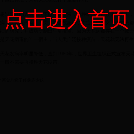
点击进入首页
患过天花的人身上取下痘粉或痘液，接种给没有得过天花的人，
病，并可以传染给人类，而多数感染了牛痘的奶厂女工或农民都
细的研究，并成功研制出牛痘疫苗。因为天花病毒存在一个致命
是天花病毒的唯一宿主，当人类广泛接种疫苗，天花就无法再生
天花发病率明显降低，直到1980年，世界卫生组织正式宣布天
一般不需要再接种天花疫苗。
？离合片烧了修要多少钱