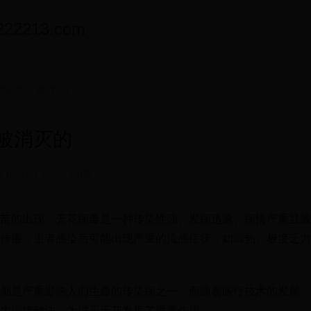
2213.com
病毒怎么被消灭的
被消灭的
9 07:19:12
7485
苗的出现，天花病毒是一种传染性强、发病迅速、病情严重且致
传播，患者感染后可能出现严重的流感症状，如高热、极度乏力
都是严重影响人们生命的传染病之一，而随着医疗技术的发展，
牛痘接种法，为消灭天花发挥了重要作用。