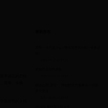
最新发布
宽带一个月多少g（电信宽带300兆一年多少
钱）
2025-05-12 08:37:42
英格兰足球代表队
死率很高的烈性
2025-05-03 02:38:23
、畏寒、头痛
探访山西“爱社”：神秘的北方傩舞从一张面
具中复活
2025-05-05 14:26:54
中国发明的人痘
2024金属后盖手机大全