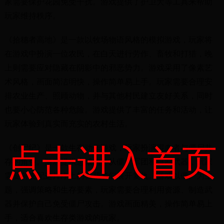
家需要保护花园免受干扰。游戏提供了护卫犬等工具来帮助
玩家维持秩序。
《拾穗者高地》是一款以牧场物语风格的模拟游戏，玩家将
在游戏中扮演一位农民，在白天进行劳作、畜牧和打猎，晚
上则需要应对隐藏在阴影中的邪恶势力。游戏采用了像素艺
术风格，画面简洁明快，操作简单易上手。玩家需要合理安
排农业生产、照顾动物，并与其他村民建立友好关系，同时
也要小心防范各种危险。游戏提供了丰富的任务和活动，让
玩家体验到真实而充实的农村生活。
点击进入首页
《创尸纪》是一款生存动作游戏，玩家扮演混血者与僵尸共
存的角色。游戏提供忠诚的仆从僵尸军团和自制武器，玩家
需要向支配这片净土的独裁者们展开复仇。游戏以僵尸为主
题，强调策略和生存要素，玩家需要合理利用资源、制造武
器并保护自己免受僵尸攻击。游戏画面精美，操作简单易上
手，适合喜欢生存类游戏的玩家。