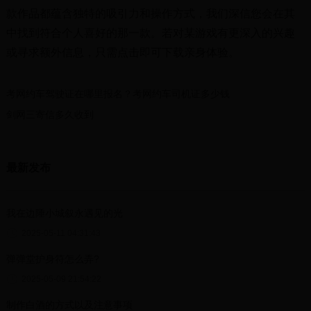
款作品都蕴含独特的吸引力和操作方式，我们深信您会在其
中找到符合个人喜好的那一款。若对某游戏有更深入的兴趣
或寻求额外信息，只需点击即可下载亲身体验。
考网约车驾驶证在哪里报名？考网约车司机证多少钱
剑网三寄信多久收到
最新发布
我在边陲小城叙永遇见的光
2025-05-11 04:31:43
弹弹堂护身符怎么弄?
2025-05-09 21:54:22
制作白酒的方式以及注意事项