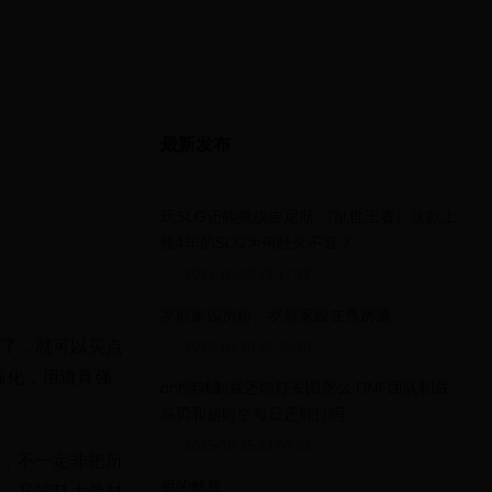
最新发布
玩SLG还能挑战吉尼斯 《乱世王者》这款上
线4年的SLG为何经久不衰？
2025-10-07 19:17:37
罗府家园房价、罗府家园在售房源
了，就可以买点
2025-10-30 17:32:39
强化，用道具强
dnf游戏制裁还能打安图恩么 DNF团队制裁
鸟贝和超时空每日还能打吗
2025-06-15 23:06:53
，不一定非把所
褥的解释
，又消耗大量材