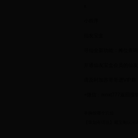
x
小程序
仙友宝盒
寻仙全新功能：摊位查询
开通仙友宝盒会员的仙友
请及时加苏哥哥进VIP群
+微信：mnxt777返回
丰胸按哪个穴位
【策划有话说】藏宝阁玩法