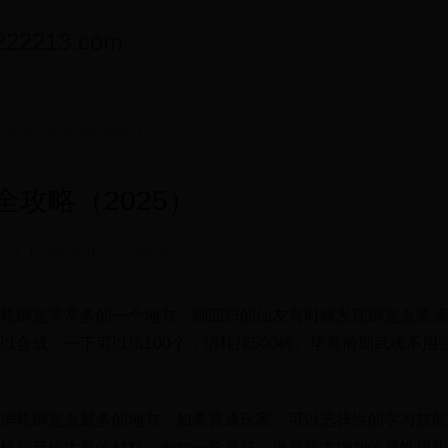
2213.com
 寻仙侍宠系统全攻略（2025）
攻略（2025）
-01-10 09:32:07
6876
耗绑定非常多的一个地方，刚回归的仙友有时候发现绑定金要满
以合成，一下可以搞100个，消耗掉500砖。毕竟前期武魂不用
消耗绑定金最多的地方，如果普通玩家，可以选择性的学习技能
样能节约大量的材料。例如一阶兽符，当前版本增加的属性很少