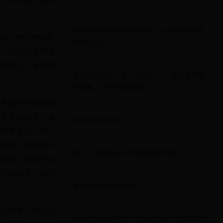
2025-10-17 10:31:59
虚拟现实有哪些特征和类型？虚拟现实类型
，自己包里的绑定
和特点盘点
，时刻注意绑定
2025-07-04 15:49:09
易遗忘，这里再
家里的路由器，多久关闭一次？多亏宽带师
傅提醒，才知可能做错了
2025-11-03 19:31:35
不如节约材料学
几率的惊雷（凝
fhd和hd的区别
调整属性。例
2025-12-21 20:33:58
版本几年就换一
探讨，腾讯微云与其他网盘的对比
属性。这里可以
2025-10-03 10:05:44
什么副本，就按
拳皇选哪个服务器好
2025-11-03 10:07:17
2只侍宠，因为战
比瑞吉狗粮好不好？质量怎么样？附2025狗