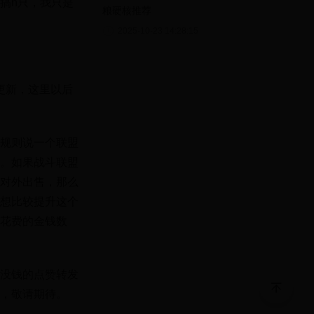
搞n只，我只是
粮硬核推荐
2025-10-23 14:28:15
更新，这里以后
规则说一个联盟
。如果战斗联盟
对外出售，那么
想比较提升这个
花费的金钱数
没钱的点赞转发
，敬请期待。