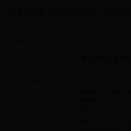
世界杯决赛_世界杯颁奖现场 - 0755-2222
首页
/
世界杯中国对巴西
/
网站首页
世界杯意大利
寻仙侍宠系统全
世界杯2012
世界杯中国对巴西
2026
世界杯中国对巴西
提升技能点这方面也是消
淬骨通神丹，这个道具可
化最方便。
技能学习这个部分是侍宠
有能学的技能都学上，这