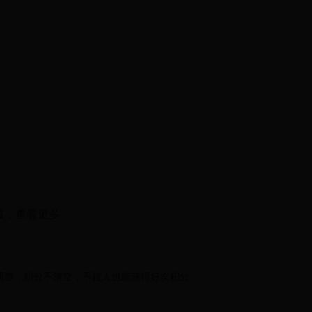
搜狐，查看更多
调整，积分不清空，不拉人也能获得好友积分