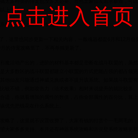
搞太多种类的侍宠也没多大必要。当然土豪仙友追求极致，可以
点击进入首页
以上学法。
系统，这个之前有关专题介绍。
版本了，这里也同步更新一下相关内容，一般魂器都是6月和12月份
9月的侍宠攻略里了，不再单独更新了。
邪魔活动产出的，进阶的材料基本都是垄断在战斗联盟的，虽然
是大多数区的战斗联盟都建立小联盟的方式把能占领的都占领完
其他仙友只能通过神威兑换或者不提升该系统。如果战斗联盟有
比较不错，例如攻击力（法术效果）相对来说提升的就比较多。
合适，你就看增加的属性的数值，占你全部属性的百分比，算上
该优先把钱花在什么系统上。
攻略了，这里就不设置收费了，大家有钱的打赏个一毛两毛的，
望大家多多支持。本月还有神器系统攻略和古灵壁系统攻略更新