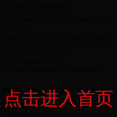
2、打开视频设置，选择画面比例；
3、进入画面比例后，可以根据自己的需求选择自动，16:9、
4:3和原始比例。
调整画面比例可以让投影仪适应不同的安装环境，避免了空
间限制导致投射画面不理想。 谢谢分享
【敦煌文化】敦煌壁画里的腊八节
率土之滨杜氏强度解析属性技能实战应用与阵容搭配全攻略
最新发布
点击进入首页
军绿色衬衫搭配什么颜色裤子好？
2025-05-03 09:42:32